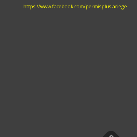
:
https://www.facebook.com/permisplus.ariege
Accu