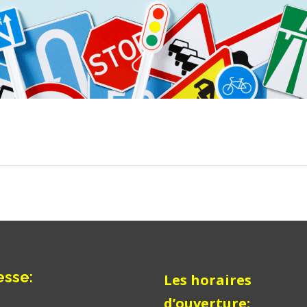
esse
:
Les horaires
d’ouverture: