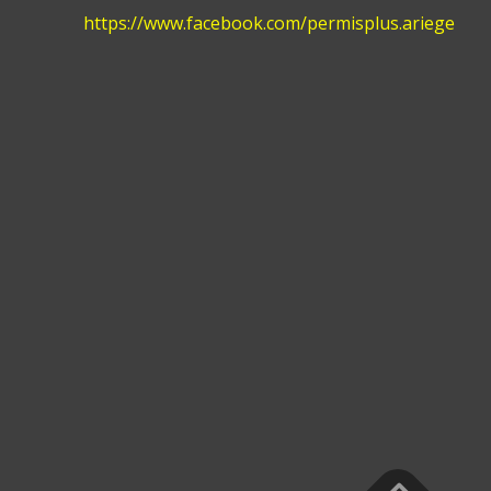
:
https://www.facebook.com/permisplus.ariege
Accu