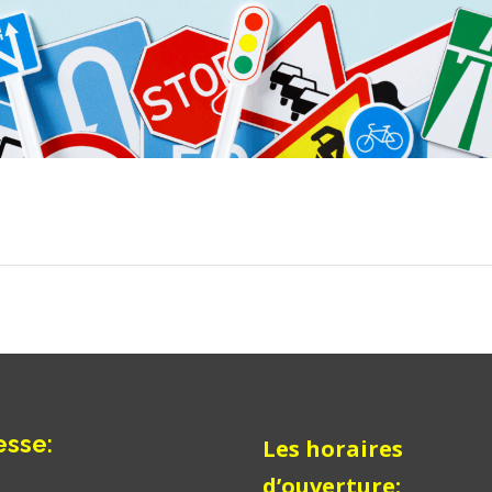
esse
:
Les horaires
d’ouverture: