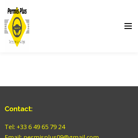
Skip
to
content
Menu
ACCUEIL
À PROPOS
FORMATIONS
FINANCEMENTS
AVIS
Contact
:
Tel: +33 6 49 65 79 24
Email: permisplus09@gmail.com